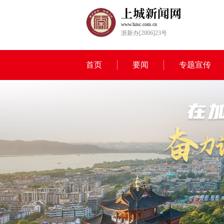
www.hzsc.com.cn
浙新办[2006]23号
首页
要闻
专题宣传