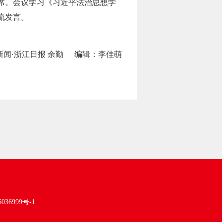
席。会议学习《习近平法治思想学
流发言。
新闻·浙江日报 余勤
编辑：李佳萌
036999号-1