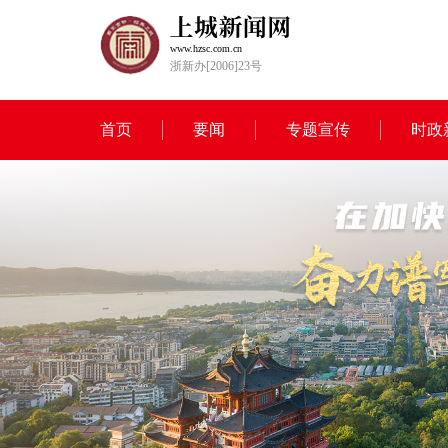
www.hzsc.com.cn
浙新办[2006]23号
首页
要闻
专题宣传
时政