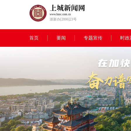
www.hzsc.com.cn
浙新办[2006]23号
首页
要闻
专题宣传
时政