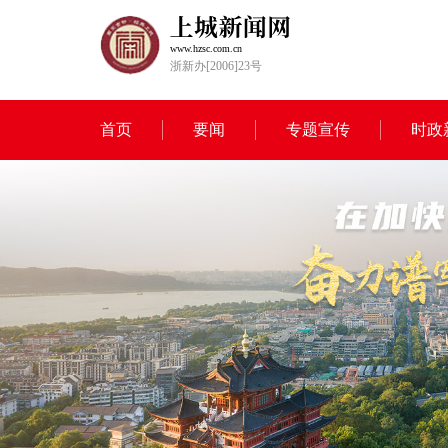
www.hzsc.com.cn
浙新办[2006]23号
首页
要闻
专题宣传
时政