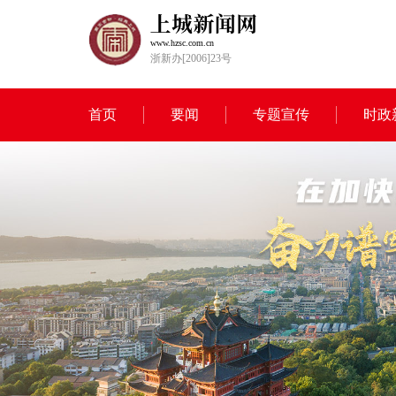
www.hzsc.com.cn
浙新办[2006]23号
首页
要闻
专题宣传
时政