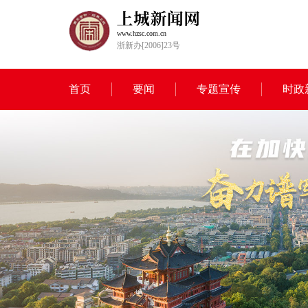
www.hzsc.com.cn
浙新办[2006]23号
首页
要闻
专题宣传
时政