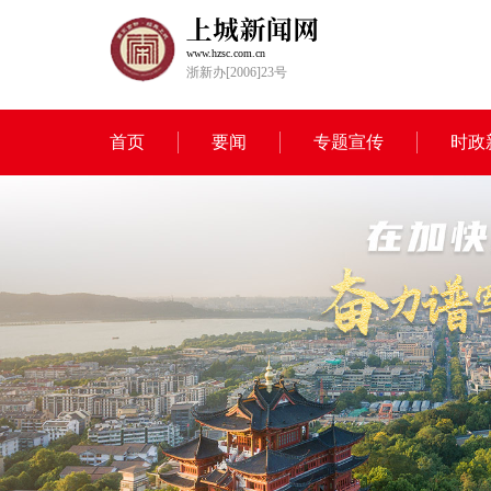
www.hzsc.com.cn
浙新办[2006]23号
首页
要闻
专题宣传
时政