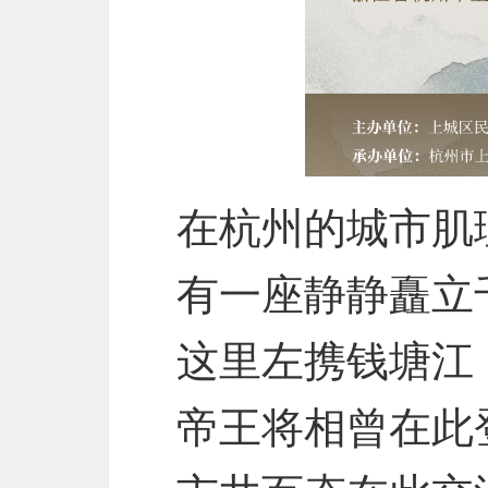
在杭州的城市肌
有一座静静矗立
这里左携钱塘江
帝王将相曾在此