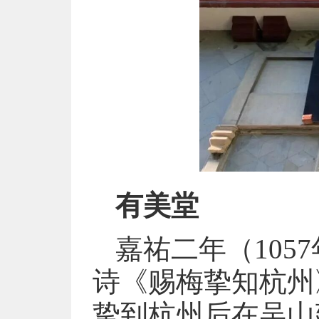
有美堂
嘉祐二年（10
诗《赐梅挚知杭州
挚到杭州后在吴山