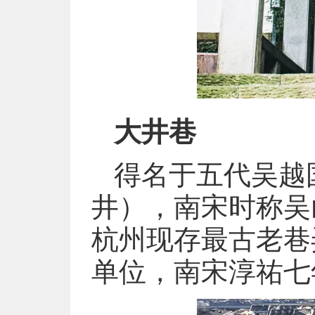
大井巷
得名于五代吴越
井），南宋时称吴
杭州现存最古老巷
单位，南宋淳祐七