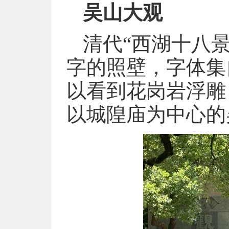
吴
山大观
清代“西湖十八景
字的照壁，字体集
以看到花岗岩浮雕
以城隍庙为中心的