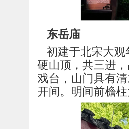
东岳庙
初建于北宋大观年间
硬山顶，共三进，
戏台，山门具有清
开间。明间前檐柱