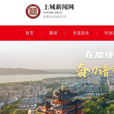
www.hzsc.com.cn
浙新办[2006]23号
首页
要闻
专题宣传
时政