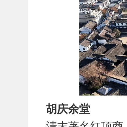
胡庆余堂
清末著名红顶商