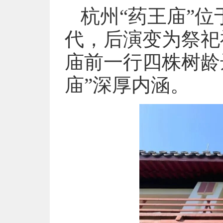
杭州“药王庙”位
代，后演变为祭祀
庙前一行四株树龄
庙”深厚内涵。