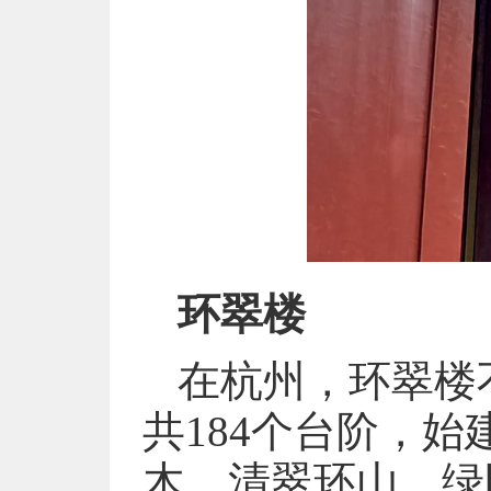
环翠楼
在杭州，环翠楼
共184个台阶，
木，清翠环山，绿