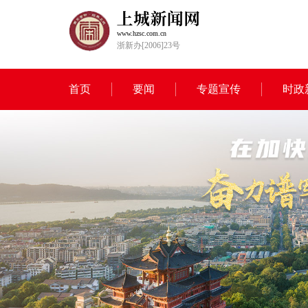
www.hzsc.com.cn
浙新办[2006]23号
首页
要闻
专题宣传
时政