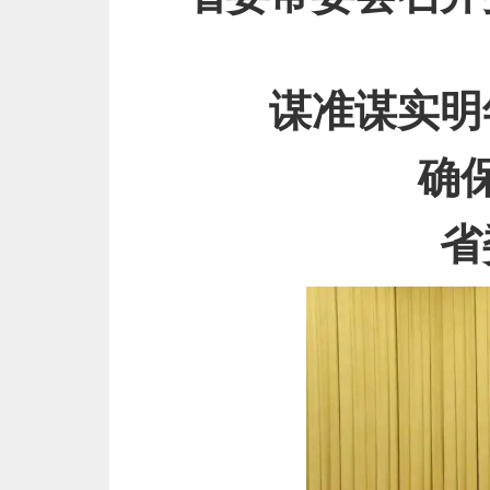
谋准谋实明
确
省