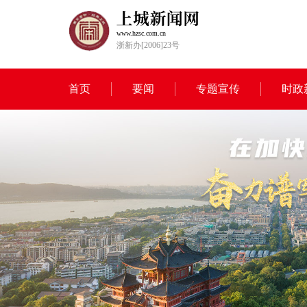
www.hzsc.com.cn
浙新办[2006]23号
首页
要闻
专题宣传
时政