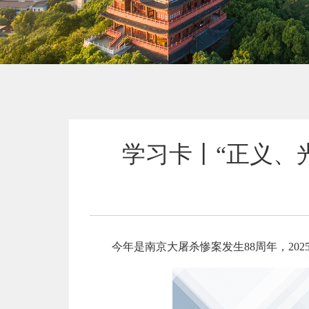
学习卡丨“正义、
今年是南京大屠杀惨案发生88周年，202