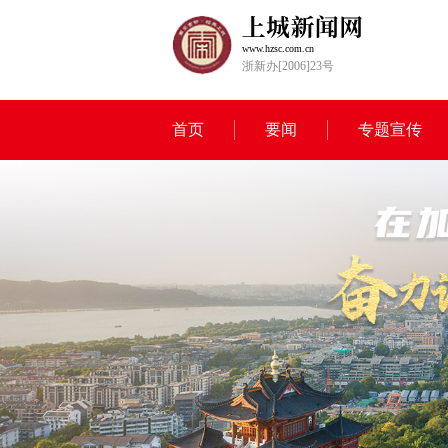
www.hzsc.com.cn
浙新办[2006]23号
首页
要闻
专题宣传