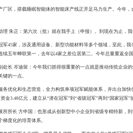
产厂区，搭载睡眠智能体的智能床产线正开足马力生产。今年，
助理 朱正：第六次（批）就在我手上（申报）。到现在为止，
冠军45家，涉及通用设备、新型功能材料等多个领域，至此，我省
连续五年蝉联第一，去年以4家之差位居第二。今年总量重返全
副处长 岑迪留：今年我们抓得很重要的一点就是推动传统企业
关键的一点。
服务优化和生态营造，全力构筑单项冠军赋能体系，并出台加快
资金3.48亿元，建立从“潜在冠军”到“省级冠军”再到“国家冠军
展所所长 方申国：也形成从创新型中小企业到省级专精特新，到
个梯度化的培育体系。