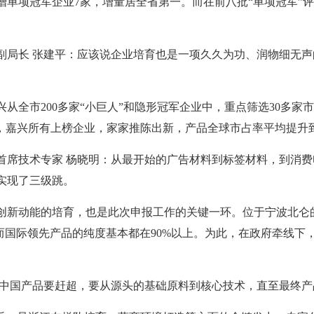
单项冠军企业7家，增量居全省第一。而在前八批“单项冠军”评
副局长 张建平：应该说企业培育也是一项久久为功、润物细无
从全市200多家“小巨人”和隐形冠军企业中，重点筛选30多家
，嘉兴所有上榜企业，家家推陈出新，产品全球市占率平均提升到
首席技术专家 杨晓明：从最开始的广告材料到标签材料，到消
实现了三级跳。
创新动能的培育，也是此次申报工作的关键一环。位于宁波北仑
，而国际领先产品的纯度基本都在90%以上。为此，在政府牵线下
。
：中国产品要赶超，要从源头的基础原料到核心技术，直至最终产