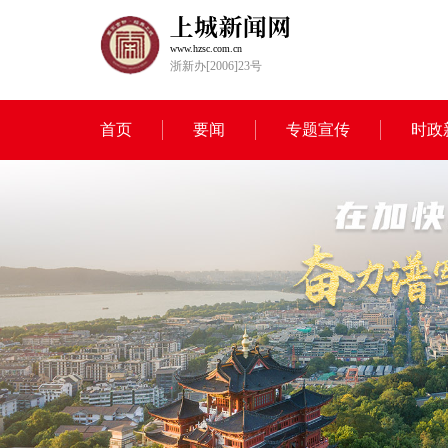
www.hzsc.com.cn
浙新办[2006]23号
首页
要闻
专题宣传
时政