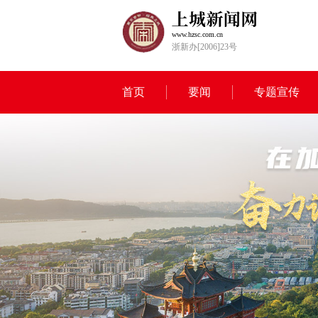
www.hzsc.com.cn
浙新办[2006]23号
首页
要闻
专题宣传