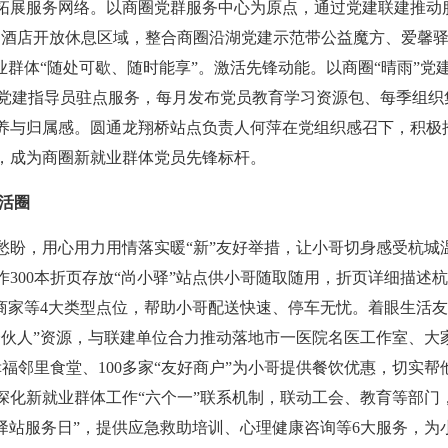
。拓展服务网络。以商圈党群服务中心为原点，通过党建联建推动
、酒店开放休息区域，整合商圈沿湖党建示范带公益魔方、爱馨
就业群体“随处可歇、随时能享”。激活先锋动能。以商圈“晴雨”党
专职党建指导员驻点服务，每月发布党员教育学习资源包、每季组
养与归属感。圆通龙翔桥站点负责人何萍在党组织感召下，积极
，成为商圈新就业群体党员先锋标杆。
生活圈
愁盼，用心用力用情落实暖“新”友好举措，让小哥切身感受杭城
300本折页存放“尚小驿”站点供小哥随取随用，折页详细描述
”商家等4大类型点位，帮助小哥配送快速、停车无忧。着眼生活
合伙人”资源，与联建单位合力推动落地市一医院名医工作室、大
福邻里食堂、100多家“友好商户”为小哥提供餐饮优惠，切实
深化新就业群体工作“六个一”联系机制，联动工会、教育等部门
驿站服务日”，提供应急救助培训、心理健康咨询等6大服务，为