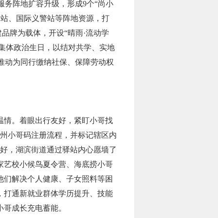
服务阵地扩容升级，形成9个“尚小
驿站、国际义警站等阵地资源，打
建品牌为载体，开设“晴雨·流动学
织集体政治生日，以结对共学、实地
推动为同行缴纳社保、保障劳动权
温情。着眼出行友好，紧盯小哥找
杭州小哥码注册流程，并标记辖区内
友好，湖滨街道通过驿站内心愿墙了
家艺校小候鸟夏令营、海底捞小哥
帮他们解决个人健康、子女照料等困
，打通新就业群体学历提升、技能
小哥成长充电蓄能。