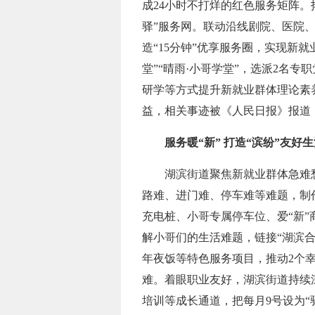
成24小时不打烊的红色服务矩阵
驿”服务网。联动沿线剧院、医院
造“15分钟”优享服务圈，实现新
堂”“晴雨·小哥学堂”，选派2名
研学等方式提升新就业群体理论素
益，相关事迹被《人民日报》报道
服务暖“新” 打造“滨纷”友好
湖滨街道聚焦新就业群体急难
路难、进门难、停车难等难题，制作
充电桩、小哥专属停车位、爱“新
解小哥们的生活难题，链接“湖滨
年夜饭等特色服务项目，推动2个幸
难。着眼职业友好，湖滨街道持续
培训等成长通道，把每月9号设为“