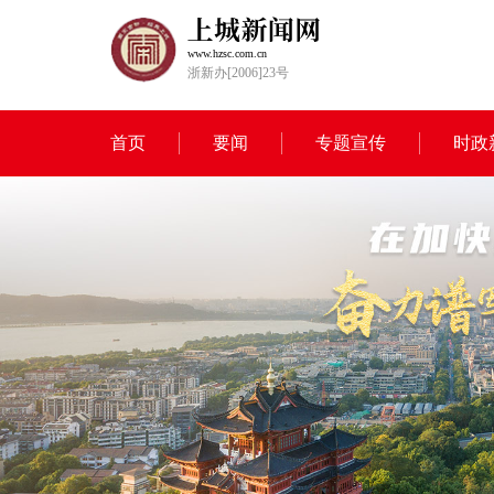
www.hzsc.com.cn
浙新办[2006]23号
首页
要闻
专题宣传
时政