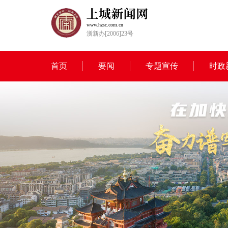
www.hzsc.com.cn
浙新办[2006]23号
首页
要闻
专题宣传
时政