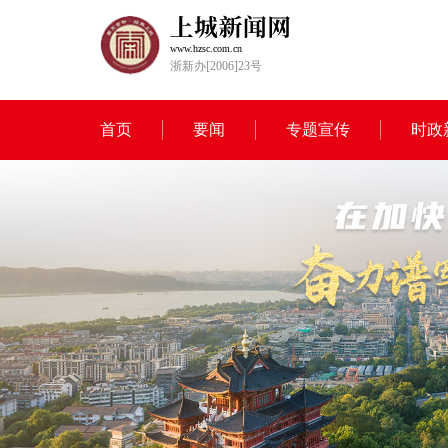
www.hzsc.com.cn
浙新办[2006]23号
首页
要闻
专题宣传
时政