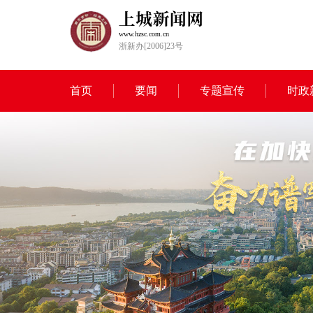
www.hzsc.com.cn
浙新办[2006]23号
首页
要闻
专题宣传
时政