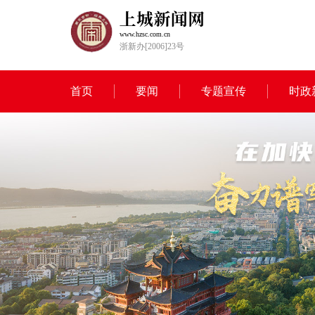
www.hzsc.com.cn
浙新办[2006]23号
首页
要闻
专题宣传
时政