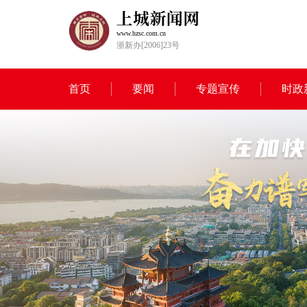
www.hzsc.com.cn
浙新办[2006]23号
首页
要闻
专题宣传
时政