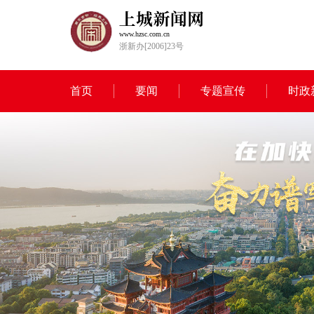
www.hzsc.com.cn
浙新办[2006]23号
首页
要闻
专题宣传
时政