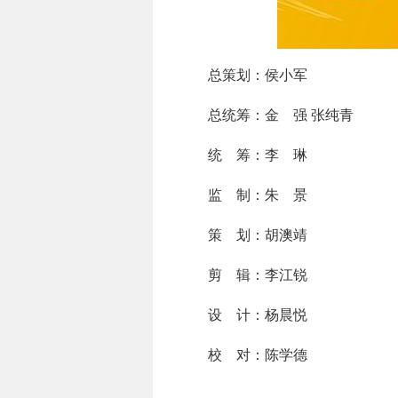
总策划：侯小军
总统筹：金 强 张纯青
统 筹：李 琳
监 制：朱 景
策 划：胡澳靖
剪 辑：李江锐
设 计：杨晨悦
校 对：陈学德