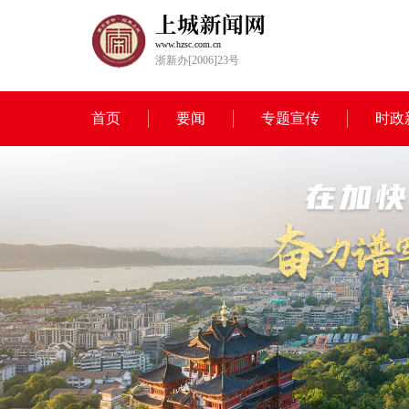
www.hzsc.com.cn
浙新办[2006]23号
首页
要闻
专题宣传
时政