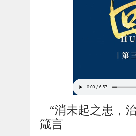
“消未起之患，
箴言