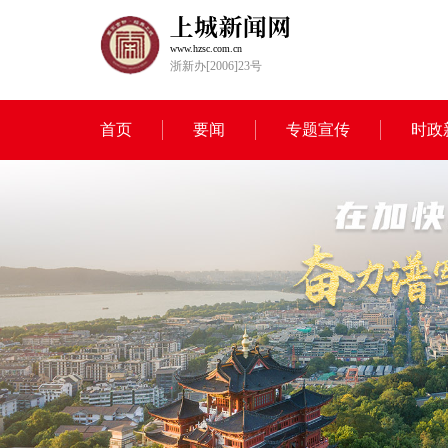
www.hzsc.com.cn
浙新办[2006]23号
首页
要闻
专题宣传
时政