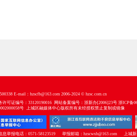
00338
E-mail：hzscfb@163.com
2006-2024 ©
hzsc.com.cn
可证编号：33120190016
网站备案编号：浙新办[2006]23号
浙ICP备06
02000058号
上城区融媒体中心版权所有未经授权禁止复制或镜像
报电话：0571-58123519 举报邮箱：hzscwxb@163.com
上城新