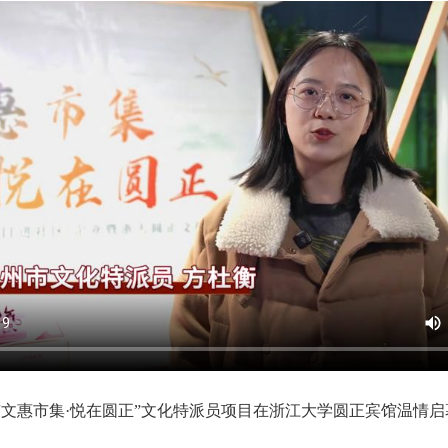
“文惠市集·悦在圆正”文化特派员项目在浙江大学圆正宾馆温情启