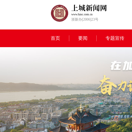
www.hzsc.com.cn
浙新办[2006]23号
首页
要闻
专题宣传