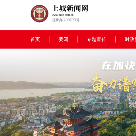
www.hzsc.com.cn
浙新办[2006]23号
首页
要闻
专题宣传
时政