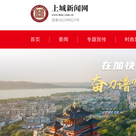
www.hzsc.com.cn
浙新办[2006]23号
首页
要闻
专题宣传
时政