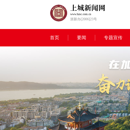
www.hzsc.com.cn
浙新办[2006]23号
首页
要闻
专题宣传