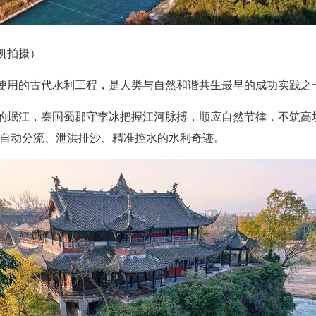
凯拍摄）
使用的古代水利工程，是人类与自然和谐共生最早的成功实践之
的岷江，秦国蜀郡守李冰把握江河脉搏，顺应自然节律，不筑高坝
成自动分流、泄洪排沙、精准控水的水利奇迹。