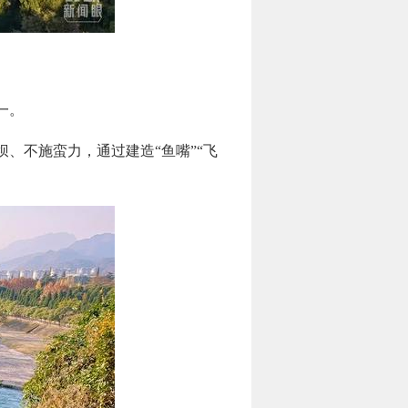
一。
、不施蛮力，通过建造“鱼嘴”“飞