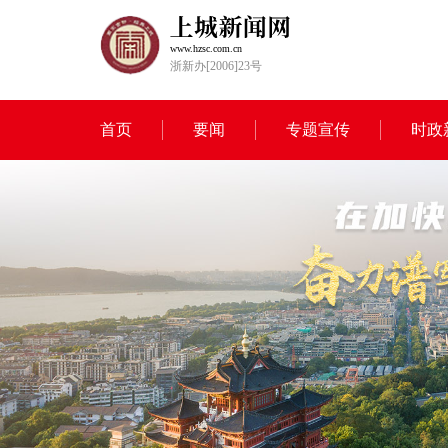
www.hzsc.com.cn
浙新办[2006]23号
首页
要闻
专题宣传
时政