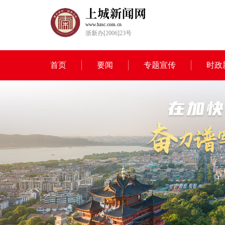
www.hzsc.com.cn
浙新办[2006]23号
首页
要闻
专题宣传
时政