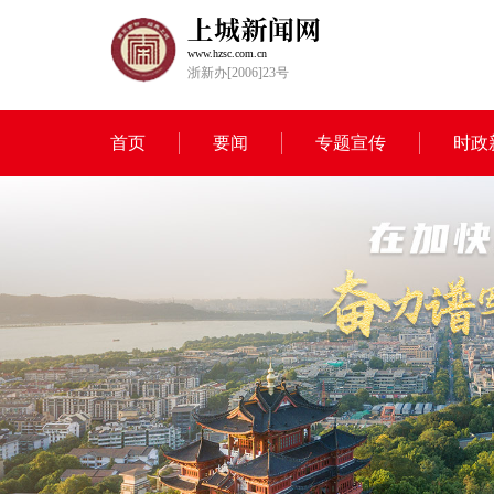
www.hzsc.com.cn
浙新办[2006]23号
首页
要闻
专题宣传
时政