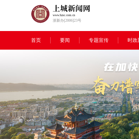
www.hzsc.com.cn
浙新办[2006]23号
首页
要闻
专题宣传
时政