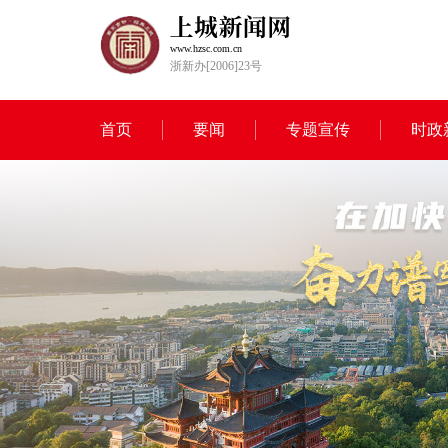
www.hzsc.com.cn
浙新办[2006]23号
首页
要闻
专题宣传
时政