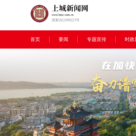
www.hzsc.com.cn
浙新办[2006]23号
首页
要闻
专题宣传
时政