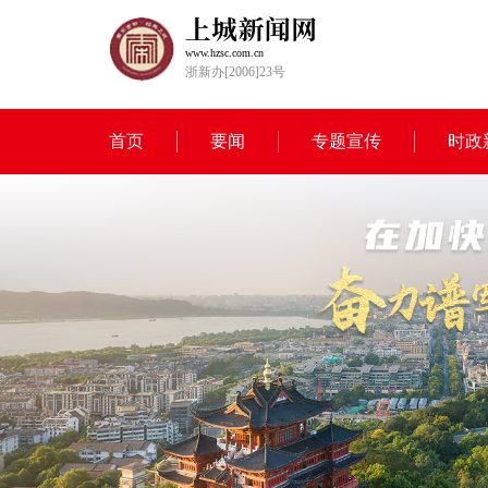
www.hzsc.com.cn
浙新办[2006]23号
首页
要闻
专题宣传
时政