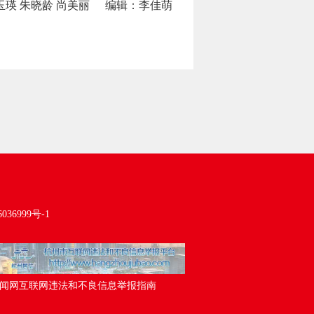
玉瑛 朱晓龄 尚美丽
编辑：李佳萌
036999号-1
闻网互联网违法和不良信息举报指南