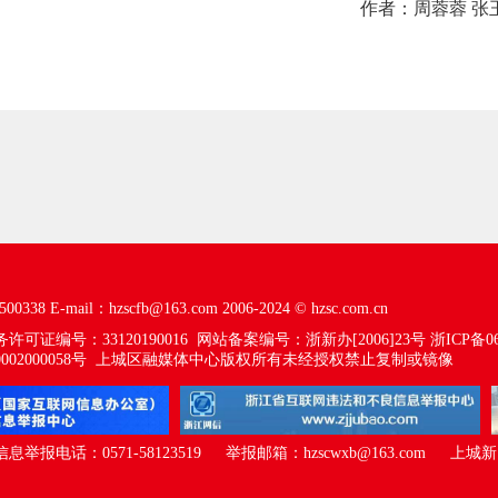
作者：周蓉蓉 张
00338
E-mail：hzscfb@163.com
2006-2024 ©
hzsc.com.cn
可证编号：33120190016
网站备案编号：浙新办[2006]23号
浙ICP备06
02000058号
上城区融媒体中心版权所有未经授权禁止复制或镜像
报电话：0571-58123519 举报邮箱：hzscwxb@163.com
上城新