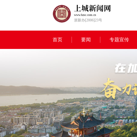
www.hzsc.com.cn
浙新办[2006]23号
首页
要闻
专题宣传