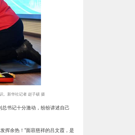
识。新华社记者 赵子硕 摄
见到总书记十分激动，纷纷讲述自己
发挥余热！”面容慈祥的吕文霞，是