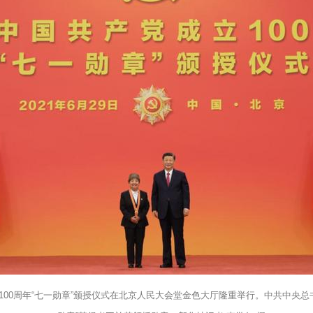
成立100周年“七一勋章”颁授仪式在北京人民大会堂金色大厅隆重举行。中共中央