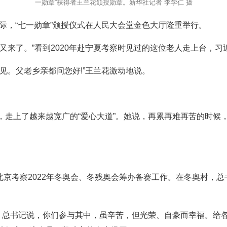
一勋章”获得者王兰花颁授勋章。新华社记者 李学仁 摄
之际，“七一勋章”颁授仪式在人民大会堂金色大厅隆重举行。
又来了。”看到2020年赴宁夏考察时见过的这位老人走上台，
见。父老乡亲都问您好!”王兰花激动地说。
，走上了越来越宽广的“爱心大道”。她说，再累再难再苦的时候
在北京考察2022年冬奥会、冬残奥会筹办备赛工作。在冬奥村，
”。总书记说，你们参与其中，虽辛苦，但光荣、自豪而幸福。给