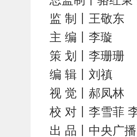
监 制丨王敬东
主 编丨李璇
策 划丨李珊珊
编 辑丨刘禛
视 觉丨郝凤林
校 对丨李雪菲 
出 品丨中央广