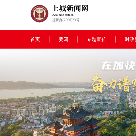
www.hzsc.com.cn
浙新办[2006]23号
首页
要闻
专题宣传
时政