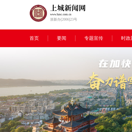
www.hzsc.com.cn
浙新办[2006]23号
首页
要闻
专题宣传
时政