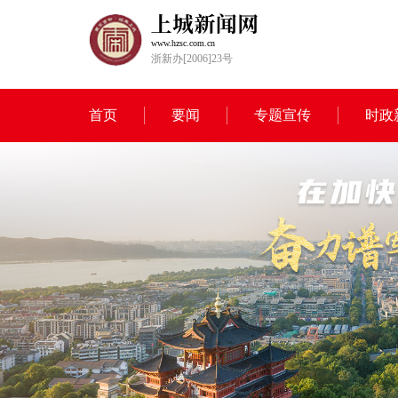
www.hzsc.com.cn
浙新办[2006]23号
首页
要闻
专题宣传
时政