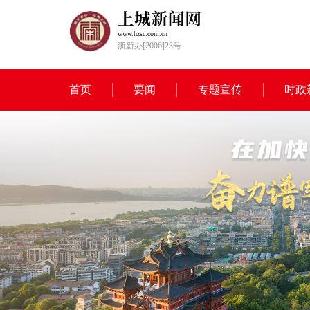
www.hzsc.com.cn
浙新办[2006]23号
首页
要闻
专题宣传
时政