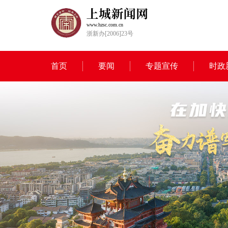
www.hzsc.com.cn
浙新办[2006]23号
首页
要闻
专题宣传
时政