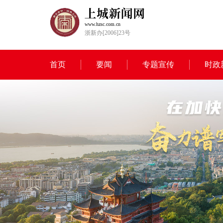
www.hzsc.com.cn
浙新办[2006]23号
首页
要闻
专题宣传
时政