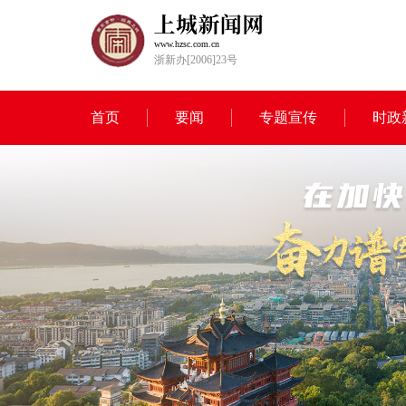
www.hzsc.com.cn
浙新办[2006]23号
首页
要闻
专题宣传
时政