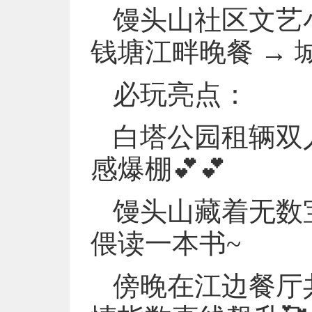
馒头山社区文艺小
钱塘江畔晚餐 →
必玩亮点：
白塔公园租辆双
感爆棚💕💕
馒头山藏着无数
偎读一本书~
傍晚在江边餐厅