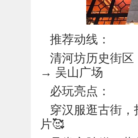
推荐动线：
清河坊历史街区 
→ 吴山广场
必玩亮点：
穿汉服逛古街，
片🥰