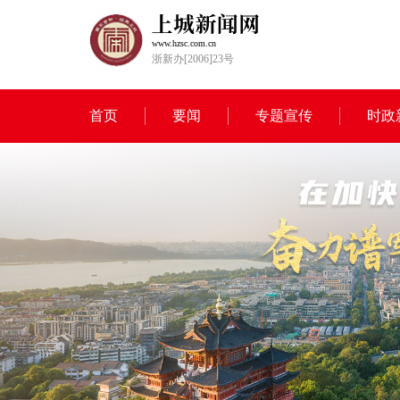
www.hzsc.com.cn
浙新办[2006]23号
首页
要闻
专题宣传
时政