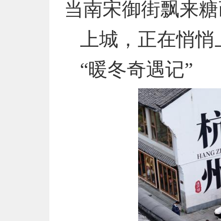
当南宋御街飘来糖
上城，正在悄悄
“暖冬奇遇记”