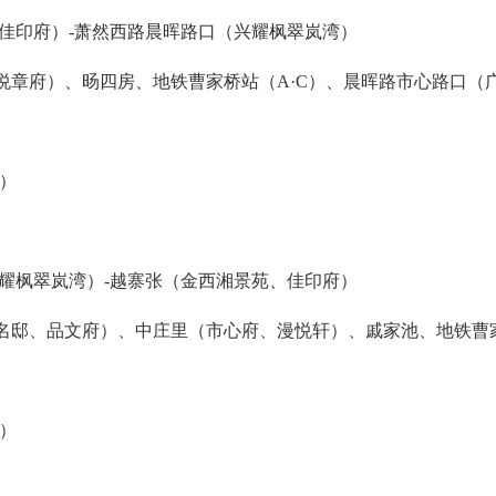
、佳印府）-萧然西路晨晖路口（兴耀枫翠岚湾）
悦章府）、旸四房、地铁曹家桥站（A·C）、晨晖路市心路口（
行）
兴耀枫翠岚湾）-越寨张（金西湘景苑、佳印府）
名邸、品文府）、中庄里（市心府、漫悦轩）、戚家池、地铁曹家
行）