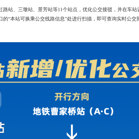
飞虹路站、三墩站、景芳站等11个站点，优化公交接驳，并在车
口的“本站可换乘公交线路信息”处进行扫描，即可查询实时公交