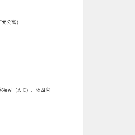
广元公寓）
桥站（A·C）、旸四房