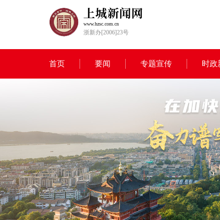
www.hzsc.com.cn
浙新办[2006]23号
首页
要闻
专题宣传
时政