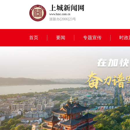
www.hzsc.com.cn
浙新办[2006]23号
首页
要闻
专题宣传
时政